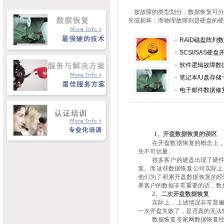
按故障的类型划分，数据恢复可分
失或损坏；而物理故障则是硬盘的硬
RAID磁盘阵列
SCSI/SAS硬
软件逻辑故障数
笔记本/U盘存储
电子邮件数据修
1、开盘数据恢复的误区
在开盘数据恢复的概念上，国
失不可估量。
很多客户的硬盘出现了硬件故
复。而这些数据恢复公司实际上
他们为了积累开盘数据恢复的经
果客户的数据非常重要的话，数
2、二次开盘数据恢复
实际上，上述情况非常普遍，
一次开盘失败了，是否真的无法
数据恢复专家网数据恢复经过