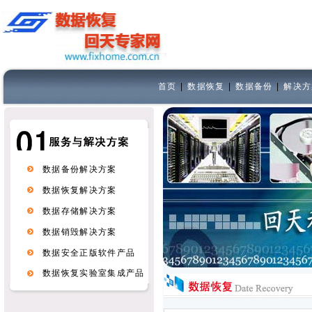
首页
|
数据恢复
|
数据备份
|
解决方
数据备份解决方案
数据恢复解决方案
数据存储解决方案
数据销毁解决方案
数据安全正版软件产品
数据恢复实验室集成产品