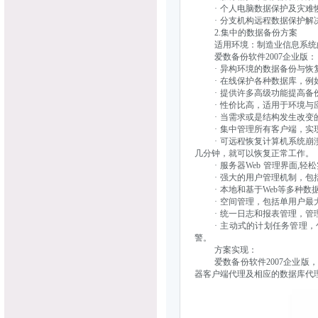
· 个人电脑数据保护及灾难
· 分支机构远程数据保护解
2.集中的数据备份方案
适用环境：制造业信息系统的
爱数备份软件2007企业版：
· 异构环境的数据备份与恢
· 在线保护各种数据库，例如ORA
· 提供许多高级功能提高备份
· 性价比高，适用于环境与
· 当需求或是结构发生改变
· 集中管理所有客户端，实现
· 可远程恢复计算机系统崩溃
几分钟，就可以恢复正常工作。
· 服务器Web 管理界面,轻
· 强大的用户管理机制，包括
· 本地和基于Web等多种数
· 空间管理，包括单用户最大
· 统一日志和报表管理，管理
· 主动式的计划任务管理，
警。
方案实现：
爱数备份软件2007企业版，
器客户端代理及相应的数据库代