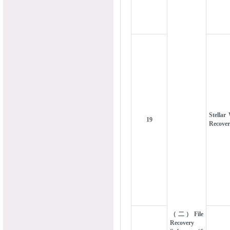
Stellar
19
Recove
（二）File
Recovery