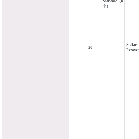
Software（6
个）
Stellar
20
Recove