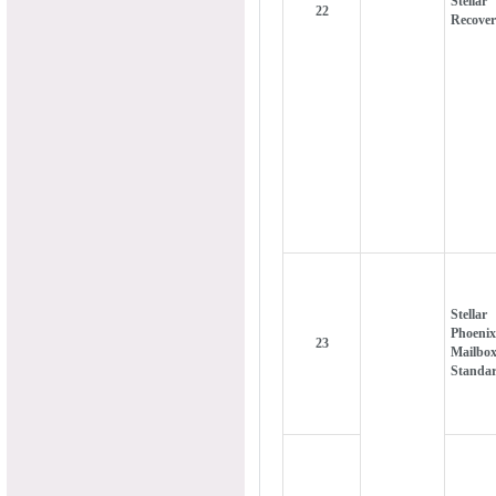
Stella
22
Recove
Stellar
Phoenix
23
Mailbo
Standa