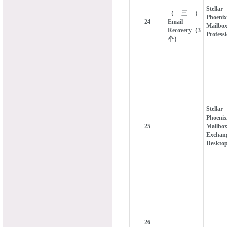
Stellar
（三）
Phoenix
24
Email
Mailbo
Recovery（3
Profess
个）
Stellar
Phoenix
25
Mailb
Exchan
Deskto
26