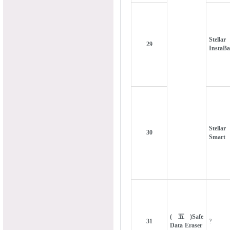
Stellar
29
InstaB
Stellar
30
Smart
(五)Safe
31
?
Data Eraser