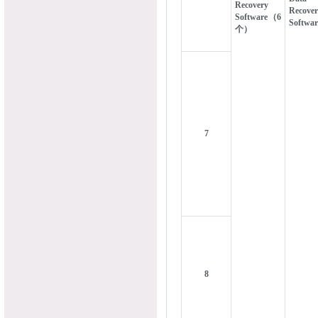
Recovery
Recove
Software（6
Softwar
个）
7
8