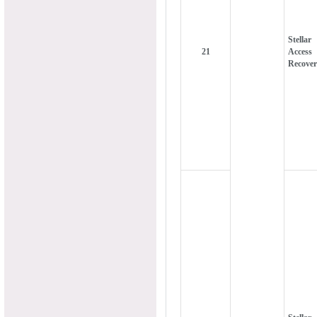
Stellar
21
Access
Recove