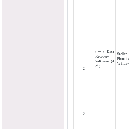
1
(一）Data
Stellar
Recovery
Phoenix
Software（4
Window
个）
2
3