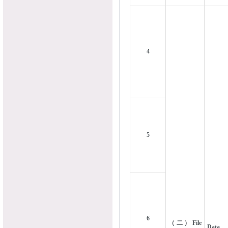
4
5
6
（二）File
Data