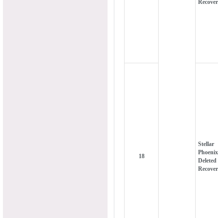
Recove
Stellar
Phoenix
18
Deleted
Recove