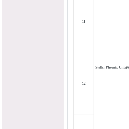
11
Stellar Phoenix Unix(6
12