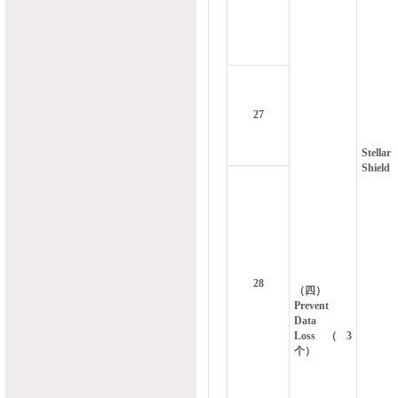
27
Stellar
Shield
28
（四）
Prevent
Data
Loss（3
个）