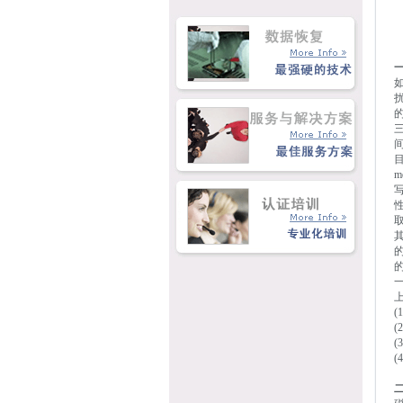
的
目
写
性
的
(
(