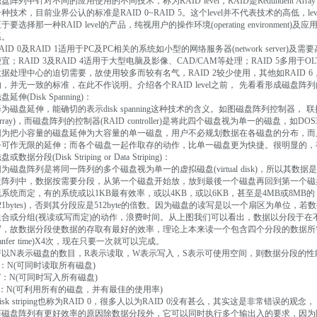
盘阵列中针对不同的应用使用的不同技术，称为RAID level，RAID是Redundent Array of I
种技术，目前业界公认的标准是RAID 0~RAID 5。这个level并不代表技术的高低，level 5并不
于要选择那一种RAID level的产品，纯视用户的操作环境(operating environment)及应用
系。
AID 0及RAID 1适用于PC及PC相关的系统如小型的网络服务器(network serv
宜；RAID 3及RAID 4适用于大型电脑及影像、CAD/CAM等处理；RAID 5多用
数据处理中心的迫切需要，故使用较多而较有名气，RAID 2较少使用，其他如RAID 6，R
的，并无一致的标准，在此不作说明。介绍各个RAID level之前， 先看看形成磁盘阵
盘延伸(Disk Spanning)：
译为磁盘延伸，能确切的表示disk spanning这种技术的含义。如图磁盘阵列控制器
array)，而磁盘阵列的控制器(RAID controller)是将此四个磁盘视为单一的磁盘，如DOS
因为把小容量的磁盘延伸为大容量的单一磁盘，用户不必规划数据在各磁盘的分布，而
乎可作无限的延伸；而各个磁盘一起作取存的动作，比单一磁盘更为快捷。很明显的，有
盘或数据分段(Disk Striping or Data Striping)：
为磁盘阵列是将同一阵列的多个磁盘视为单一的虚拟磁盘(virtual disk)，所以其数据是以分段
盘阵列中，数据按需要分段，从第一个磁盘开始放，放到最後一个磁盘再回到第一个磁
视系统而定，有的系统或以1KB最有效率，或以4KB，或以6KB，甚至是4MB或8MB的，
21bytes)，否则其分段应是512byte的倍数。因为磁盘的读写是以一个扇区为单位，若
组合或分组(视读或写而定)的动作，浪费时间。从上图我们可以看出，数据以分段于在
写，故数据分段使数据的存取有最好的效率，理论上本来读一个包含四个分段的数据所需要的时间
ranfer time)X4次，现在只要一次就可以完成。
若以N表示磁盘的数目，R表示读取，W表示写入，S表示可使用空间，则数据分段的性
R：N(可同时读取所有磁盘)
W：N(可同时写入所有磁盘)
S：N(可利用所有的磁盘，并有最佳的使用率)
isk striping也称为RAID 0，很多人以为RAID 0没有甚么，其实这是非常错误的观
而磁盘阵列有更好效率的原因除数据分段外，它可以同时执行多个输出入的要求，因为