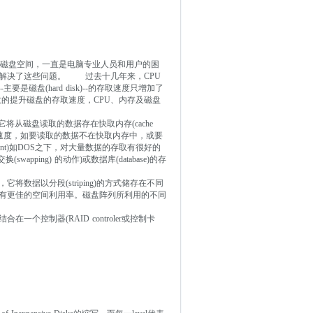
利用磁盘空间，一直是电脑专业人员和用户的困
举解决了这些问题。 过去十几年来，CPU
是磁盘(hard disk)--的存取速度只增加了
能有效的提升磁盘的存取速度，CPU、内存及磁盘
)，它将从磁盘读取的数据存在快取内存(cache
的速度，如要读取的数据不在快取内存中，或要
onment)如DOS之下，对大量数据的存取有很好的
wapping) 的动作)或数据库(database)的存
据以分段(striping)的方式储存在不同
有更佳的空间利用率。磁盘阵列所利用的不同
。
控制器(RAID controler或控制卡