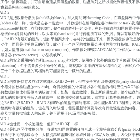
在工作中抽换磁盘，并可自动重建故障磁盘的数据。磁盘阵列之所以能做到容错及不停
也就是Redundant的意义。
AID 2
AID 2是把数据分散为位(bit)或块(block)，加入海明码Hamming Code，在磁盘阵列中作
(address)都一样，也就是在各个磁盘中，其数据都在相同的磁道(cylinder or track)及
ynchronize)的技术，存取数据时，整个磁盘阵列一起动作，在各作磁盘的相同位置作平行存
总线(bus)是特别的设计，以大带宽(band wide)并行传输所存取的数据，所以有最好的传输时
用，RAID 2有最好的性能，但如果档案太小，会将其性能拉下来，因为磁盘的存取是以
行动作，而且是作单位元的存取，故小于一个扇区的数据量会使其性能大打折扣。RAI
，如大型电脑(mainframe to supercomputer)、作影像处理或CAD/CAM的工作站(w
服务器 (network server)，小型机或PC。
AID 2的安全采用内存阵列(memory array)的技术，使用多个额外的磁盘作单位错误校正(single-
bit detection)；至于需要多少个额外的磁盘，则视其所采用的方法及结构而定，例
有三十二个数据磁盘的高档阵列可能需要七个额外的磁盘。
AID 3
AID 3的数据储存及存取方式都和RAID 2一样，但在安全方面以奇偶校验(parity c
一个额外的校检磁盘(parity disk)。奇偶校验值的计算是以各个磁盘的相对应位作X
任何数据的修改都要做奇偶校验计算，如某一磁盘故障，换上新的磁盘后，整个磁盘阵列
障磁盘的数据恢复并写入新磁盘中；如奇偶校验磁盘故障，则重新计算奇偶校验值， 
之RAID 1及RAID 2，RAID 3有85%的磁盘空间利用率，其性能比RAID 2稍
读档案时有很好的性能，但在写入时较慢，需要重新计算及修改奇偶校验磁盘的内容。RAI
档案及大量数据输出入的应用，并不适用于PC及网络服务器。
AID 4
AID 4也使用一个校验磁盘，但和RAID 3不一样
RAID 4是以扇区作数据分段，各磁盘相同位置的分段形成一个校验磁盘分段(parity b
平行执行不同的读取命今，大幅提高磁盘阵列的读取性能；但写入数据时，因受限于校