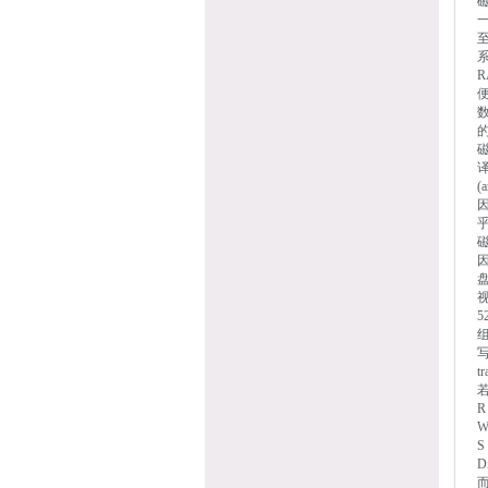
磁
一
至
R
便
磁
(
磁
因
5
t
D