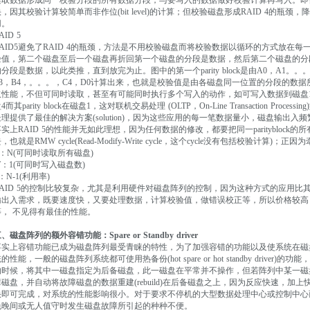
读取数据形成同一校验分段的所有数据分段，与要写入的数据做好校验计算再写入。即使
，因其校验计算较简单而非作位(bit level)的计算；但校验磁盘形成RAID 4的瓶颈，降
用。
AID 5
RAID5避免了RAID 4的瓶颈，方法是不用校验磁盘而将校验数据以循环的方式放在
验值，第二个磁盘至后一个磁盘再折回第一个磁盘的分段是数据，然后第二个磁盘的分
分段是数据，以此类推，直到放完为止。图中的第一个parity block是由A0，A1。。。，B
B3，B4，。。。，C4，D0计算出来，也就是校验值是由各磁盘同一位置的分段的数
取性能，不但可同时读取，甚至有可能同时执行多个写入的动作，如可写入数据到磁盘1而其pa
4而其parity block在磁盘1，这对联机交易处理 (OLTP，On-Line Transaction P
处理提供了最佳的解决方案(solution)，因为这些应用的每一笔数据量小，磁盘输出入
事实上RAID 5的性能并无如此理想，因为任何数据的修改，都要把同一paritybloc
，也就是RMW cycle(Read-Modify-Write cycle，这个cycle没有包括校验计算)
R：N(可同时读取所有磁盘)
W：1(可同时写入磁盘数)
：N-1(利用率)
RAID 5的控制比较复杂，尤其是利用硬件对磁盘阵列的控制，因为这种方式的应用比其他的
输出入需求，既要速度快，又要处理数据，计算校验值，做错误校正等，所以价格较高；
等， 不见得有最佳的性能。
、磁盘阵列的额外容错功能：Spare or Standby driver
事实上容错功能已成为磁盘阵列最受青睐的特性，为了加强容错的功能以及使系统在磁
的性能，一般的磁盘阵列系统都可使用热备份(hot spare or hot standby driver)的功
的时候，将其中一磁盘指定为后备磁盘，此一磁盘在平常并不操作，但若阵列中某一磁
障磁盘，并自动将故障磁盘的数据重建(rebuild)在后备磁盘之上，因为反应快速，加
快即可完成，对系统的性能影响很小。对于要求不停机的大型数据处理中心或控制中心
免晚间或无人值守时发生磁盘故障所引起的种种不便。