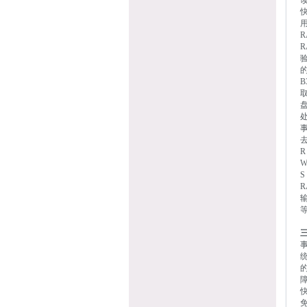
快
R
的
盘
去
S
三
统