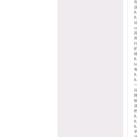
这
R
R
址
s
其
的
络
R
R
R
较
R
R