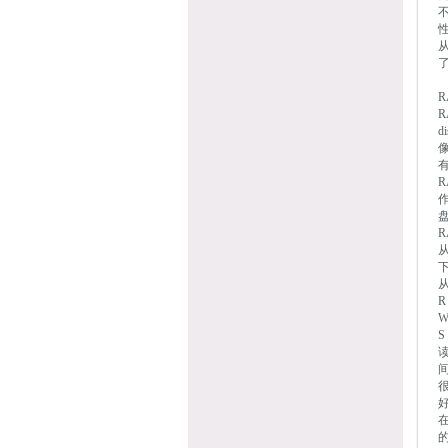
从
R
R
像
W
S
好