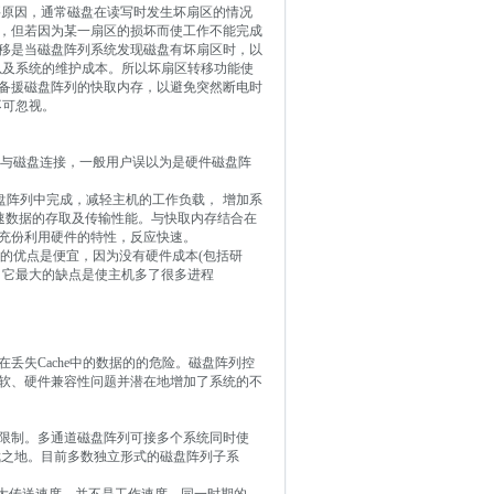
故障的主要原因，通常磁盘在读写时发生坏扇区的情况
，但若因为某一扇区的损坏而使工作不能完成
移是当磁盘阵列系统发现磁盘有坏扇区时，以
以及系统的维护成本。所以坏扇区转移功能使
备援磁盘阵列的快取内存，以避免突然断电时
不可忽视。
卡与磁盘连接，一般用户误以为是硬件磁盘阵
磁盘阵列中完成，减轻主机的工作负载， 增加系
ss)能力，加速数据的存取及传输性能。与快取内存结合在
充份利用硬件的特性，反应快速。
大的优点是便宜，因为没有硬件成本(包括研
)；它最大的缺点是使主机多了很多进程
丢失Cache中的数据的的危险。磁盘阵列控
软、硬件兼容性问题并潜在地增加了系统的不
限制。多通道磁盘阵列可接多个系统同时使
用武之地。目前多数独立形式的磁盘阵列子系