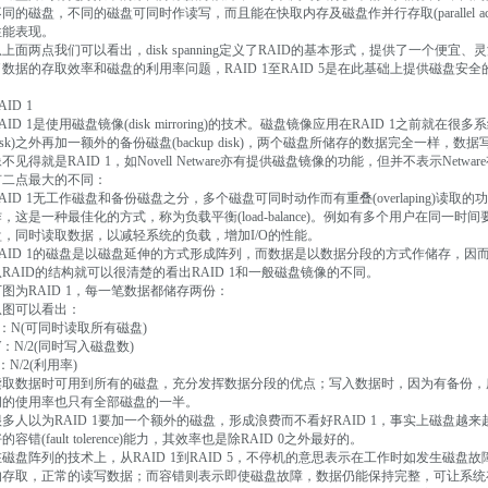
不同的磁盘，不同的磁盘可同时作读写，而且能在快取内存及磁盘作并行存取(parallel a
性能表现。
上面两点我们可以看出，disk spanning定义了RAID的基本形式，提供了一个便宜、灵活、
了数据的存取效率和磁盘的利用率问题，RAID 1至RAID 5是在此基础上提供磁盘安全
AID 1
AID 1是使用磁盘镜像(disk mirroring)的技术。磁盘镜像应用在RAID 1之前就在很
disk)之外再加一额外的备份磁盘(backup disk)，两个磁盘所储存的数据完全一样
不见得就是RAID 1，如Novell Netware亦有提供磁盘镜像的功能，但并不表示Netwa
有二点最大的不同：
RAID 1无工作磁盘和备份磁盘之分，多个磁盘可同时动作而有重叠(overlaping)
作，这是一种最佳化的方式，称为负载平衡(load-balance)。例如有多个用户在同
盘，同时读取数据，以减轻系统的负载，增加I/O的性能。
RAID 1的磁盘是以磁盘延伸的方式形成阵列，而数据是以数据分段的方式作储存，因而
从RAID的结构就可以很清楚的看出RAID 1和一般磁盘镜像的不同。
下图为RAID 1，每一笔数据都储存两份：
从图可以看出：
R：N(可同时读取所有磁盘)
：N/2(同时写入磁盘数)
：N/2(利用率)
读取数据时可用到所有的磁盘，充分发挥数据分段的优点；写入数据时，因为有备份，所
间的使用率也只有全部磁盘的一半。
很多人以为RAID 1要加一个额外的磁盘，形成浪费而不看好RAID 1，事实上磁盘越来
的容错(fault tolerence)能力，其效率也是除RAID 0之外最好的。
在磁盘阵列的技术上，从RAID 1到RAID 5，不停机的意思表示在工作时如发生磁盘
的存取，正常的读写数据；而容错则表示即使磁盘故障，数据仍能保持完整，可让系统存