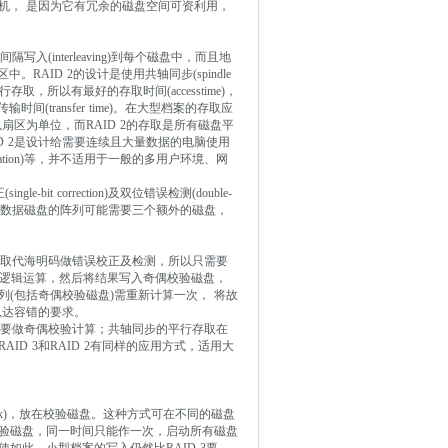
机， 是因为它有冗余的磁盘空间可资利用，
间隔写入(interleaving)到每个磁盘中，而且地
扇区中。RAID 2的设计是使用共轴同步(spindle
取，所以有最好的存取时间(accesstime)，
间(transfer time)。在大型档案的存取应
扇区为单位，而RAID 2的存取是所有磁盘平
D 2是设计给需要连续且大量数据的电脑使用
orkstation)等，并不适用于一般的多用户环境、网
bit correction)及双位错误检测(double-
如八个数据磁盘的阵列可能需要三个额外的磁盘，
heck)取代海明码做错误校正及检测，所以只需要
OR的逻辑运算，然后将结果写入奇偶校验磁盘，
(包括奇偶校验磁盘)需重新计算一次， 将故
以达容错的要求。
差，因为要做奇偶校验计算；共轴同步的平行存取在
D 3和RAID 2有同样的应用方式，适用大
lock)，放在校验磁盘。这种方式可在不同的磁盘
验磁盘，同一时间只能作一次，启动所有磁盘