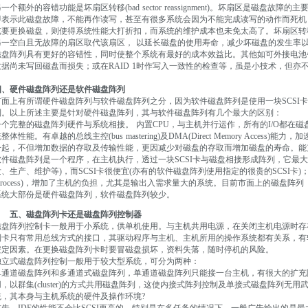
一个额外的容错功能是坏扇区转移(bad sector reassignment)。坏扇区是磁盘
即表示此磁盘故障，不能再作读写，甚至有很多系统会因为不能完成读写的动作而死机
或要更换磁盘，则使得系统性能大打折扣，而系统的维护成本也未免太高了。坏扇区转
另一空白且无故障的扇区取代该扇区， 以延长磁盘的使用寿命，减少坏磁盘的发生率
磁盘阵列具有更好的容错性，同时使整个系统有最好的成本效益比。其他如可外接电池
数据尚未写回磁盘而损失；或在RAID 1时作写入一致性的检查等，虽是小技术，但亦
四、硬件磁盘阵列还是软件磁盘阵列
市面上有所谓硬件磁盘阵列与软件磁盘阵列之分，因为软件磁盘阵列是使用一块SCSI
列。以上所述主要是针对硬件磁盘阵列，其与软件磁盘阵列有几个最大的区别：
一个完整的磁盘阵列硬件与系统相接。 内置CPU，与主机并行运作，所有的I/O都在
整体性能。有卓越的总线主控(bus mastering)及DMA(Direct Memory Acce
一起，不但增加数据的存取及传输性能，更因减少对磁盘的存取而增加磁盘的寿命。能
软件磁盘阵列是一个程序，在主机执行，透过一块SCSI卡与磁盘相接形成阵列，它最
发、生产、维护等)，而SCSI卡很便宜(亦有的软件磁盘阵列使用指定的很贵的SCSI卡
(process)，增加了主机的负担，尤其是输出入需求量大的系统。目前市面上的磁盘阵列
系统大部份是硬件磁盘阵列，软件磁盘阵列较少。
五、磁盘阵列卡还是磁盘阵列控制器
磁盘阵列控制卡一般用于小系统，供单机使用。与主机共用电源，在关闭主机电源时存在
制卡只有常用总线方式的接口，其驱动程序与主机、主机所用的操作系统都有关系，有
安定因素。在更换磁盘阵列卡时要冒磁盘损坏，资料失落，随时停机的风险。
独立式磁盘阵列控制一般用于较大型系统，可分为两种：
单通道磁盘阵列和多通道式磁盘阵列，单通道磁盘阵列只能接一台主机，有很大的扩充
用，以群集(cluster)的方式共用磁盘阵列，这使内接式阵列控制及单接式磁盘阵列无
统，其本身与主机系统的硬件及操作环境?