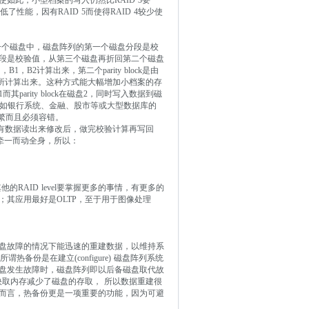
如此，小型档案的写入仍然比RAID 3要
低了性能，因有RAID 5而使得RAID 4较少使
每一个磁盘中，磁盘阵列的第一个磁盘分段是校
段是校验值，从第三个磁盘再折回第二个磁盘
1，B2计算出来，第二个parity block是由
据所计算出来。这种方式能大幅增加小档案的存
rity block在磁盘2，同时写入数据到磁
rocessing)如银行系统、金融、股市等或大型数据库的
频繁而且必须容错。
k的所有数据读出来修改后，做完校验计算再写回
；正因为牵一而动全身，所以：
RAID level要掌握更多的事情，有更多的
其应用最好是OLTP，至于用于图像处理
盘故障的情况下能迅速的重建数据，以维持系
能，所谓热备份是在建立(configure) 磁盘阵列系统
盘发生故障时，磁盘阵列即以后备磁盘取代故
上快取内存减少了磁盘的存取， 所以数据重建很
而言，热备份更是一项重要的功能，因为可避