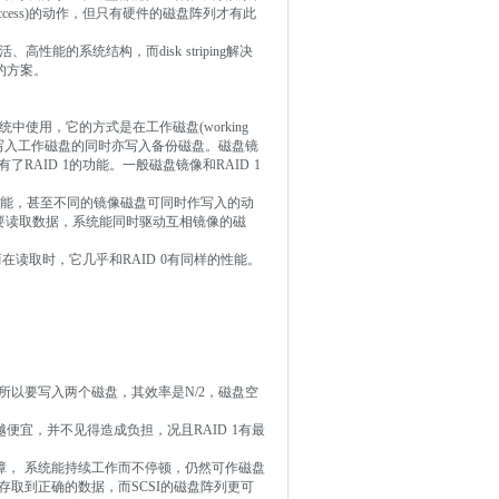
ccess)的动作，但只有硬件的磁盘阵列才有此
高性能的系统结构，而disk striping解决
的方案。
多系统中使用，它的方式是在工作磁盘(working
，数据写入工作磁盘的同时亦写入备份磁盘。磁盘镜
re有了RAID 1的功能。一般磁盘镜像和RAID 1
读取的功能，甚至不同的镜像磁盘可同时作写入的动
一时间要读取数据，系统能同时驱动互相镜像的磁
在读取时，它几乎和RAID 0有同样的性能。
以要写入两个磁盘，其效率是N/2，磁盘空
越便宜，并不见得造成负担，况且RAID 1有最
故障， 系统能持续工作而不停顿，仍然可作磁盘
取到正确的数据，而SCSI的磁盘阵列更可