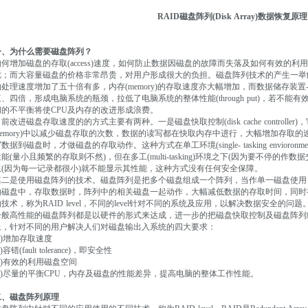
RAID磁盘阵列(Disk Array)数据恢复原理
一、为什么需要磁盘阵列？
如何增加磁盘的存取(access)速度，如何防止数据因磁盘的故障而失落及如何有效的
扰；而大容量磁盘的价格非常昂贵，对用户形成很大的负担。磁盘阵列技术的产生一
处理速度增加了五十倍有多，内存(memory)的存取速度亦大幅增加，而数据储存装置--主要
三、四倍，形成电脑系统的瓶颈，拉低了电脑系统的整体性能(through put)，若不
间的不平衡将使CPU及内存的改进形成浪费。
前改进磁盘存取速度的的方式主要有两种。一是磁盘快取控制(disk cache controller
memory)中以减少磁盘存取的次数，数据的读写都在快取内存中进行，大幅增加存取
数据到磁盘时，才做磁盘的存取动作。这种方式在单工环境(single- tasking envior
能(量小且频繁的存取则不然)，但在多工(multi-tasking)环境之下(因为要不停的作数据交换(s
取(因为每一记录都很小)就不能显示其性能，这种方式没有任何安全保障。
其二是使用磁盘阵列的技术。磁盘阵列是把多个磁盘组成一个阵列，当作单一磁盘使用，它将数
的磁盘中，存取数据时，阵列中的相关磁盘一起动作，大幅减低数据的存取时间，同时
技术，称为RAID level，不同的level针对不同的系统及应用，以解决数据安全的问题
一般高性能的磁盘阵列都是以硬件的形式来达成，进一步的把磁盘快取控制及磁盘阵列结合在一个
上，针对不同的用户解决人们对磁盘输出入系统的四大要求：
1)增加存取速度
2)容错(fault tolerance)，即安全性
(3)有效的利用磁盘空间
(4)尽量的平衡CPU，内存及磁盘的性能差异，提高电脑的整体工作性能。
二、磁盘阵列原理