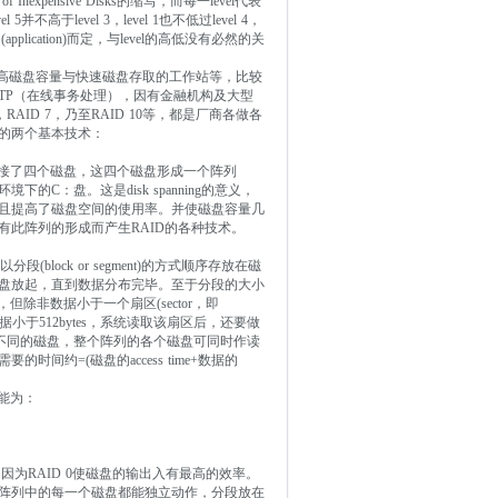
nexpensive Disks的缩写，而每一level代表
高于level 3，level 1也不低过level 4，
(application)而定，与level的高低没有必然的关
er)及需要高磁盘容量与快速磁盘存取的工作站等，比较
于OLTP（在线事务处理），因有金融机构及大型
AID 7，乃至RAID 10等，都是厂商各做各
列的两个基本技术：
， 联接了四个磁盘，这四个磁盘形成一个阵列
环境下的C：盘。这是disk spanning的意义，
且提高了磁盘空间的使用率。并使磁盘容量几
此阵列的形成而产生RAID的各种技术。
(block or segment)的方式顺序存放在磁
盘放起，直到数据分布完毕。至于分段的大小
但除非数据小于一个扇区(sector，即
数据小于512bytes，系统读取该扇区后，还要做
不同的磁盘，整个阵列的各个磁盘可同时作读
约=(磁盘的access time+数据的
能为：
念， 因为RAID 0使磁盘的输出入有最高的效率。
阵列中的每一个磁盘都能独立动作，分段放在